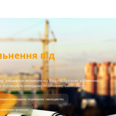
ільнення від
ng, довідки про звільнення від Bauabzugsteuer у Німеччині
 відповідність німецькому податковому законодавству.
овідність німецькому податковому законодавству
 нескладна процедура