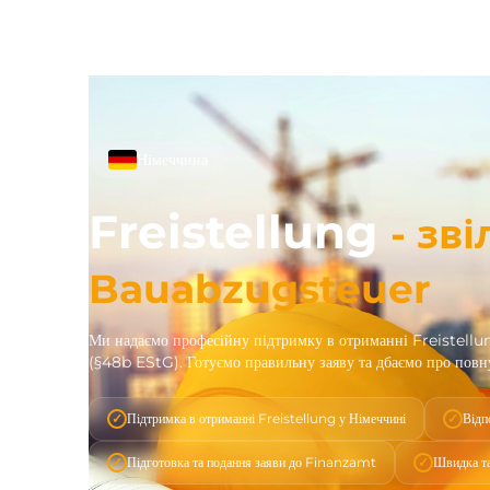
Німеччина
Freistellung
- зв
Bauabzugsteuer
Ми надаємо професійну підтримку в отриманні Freistellu
(§48b EStG). Готуємо правильну заяву та дбаємо про повну
Підтримка в отриманні Freistellung у Німеччині
Відп
Підготовка та подання заяви до Finanzamt
Швидка та