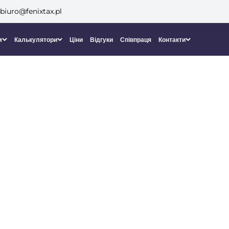
biuro@fenixtax.pl
м
Калькулятори
Ціни
Відгуки
Співпраця
Контакти