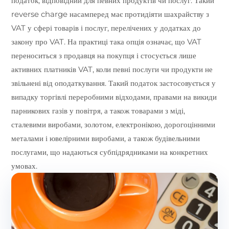
податок, відповідний для певних продуктів чи послуг. Такий
reverse charge насамперед має протидіяти шахрайству з
VAT у сфері товарів і послуг, перелічених у додатках до
закону про VAT. На практиці така опція означає, що VAT
переноситься з продавця на покупця і стосується лише
активних платників VAT, коли певні послуги чи продукти не
звільнені від оподаткування. Такий податок застосовується у
випадку торгівлі переробними відходами, правами на викиди
парникових газів у повітря, а також товарами з міді,
сталевими виробами, золотом, електронікою, дорогоцінними
металами і ювелірними виробами, а також будівельними
послугами, що надаються субпідрядниками на конкретних
умовах.