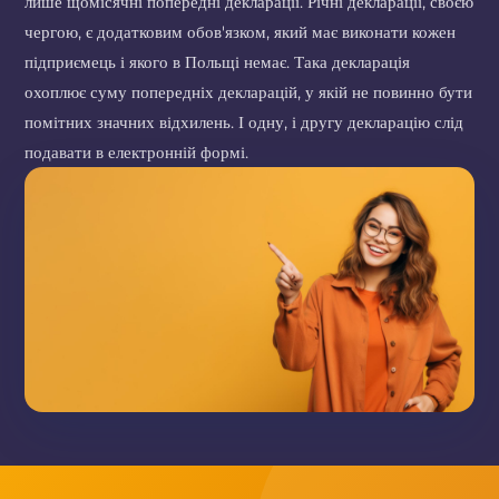
лише щомісячні попередні декларації. Річні декларації, своєю
чергою, є додатковим обов'язком, який має виконати кожен
підприємець і якого в Польщі немає. Така декларація
охоплює суму попередніх декларацій, у якій не повинно бути
помітних значних відхилень. І одну, і другу декларацію слід
подавати в електронній формі.