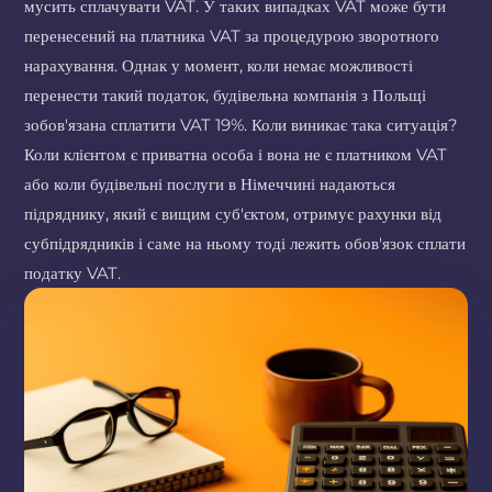
мусить сплачувати VAT. У таких випадках VAT може бути
перенесений на платника VAT за процедурою зворотного
нарахування. Однак у момент, коли немає можливості
перенести такий податок, будівельна компанія з Польщі
зобов'язана сплатити VAT 19%. Коли виникає така ситуація?
Коли клієнтом є приватна особа і вона не є платником VAT
або коли будівельні послуги в Німеччині надаються
підряднику, який є вищим суб'єктом, отримує рахунки від
субпідрядників і саме на ньому тоді лежить обов'язок сплати
податку VAT.