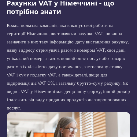
Рахунки VAT у Німеччині - що
потрібно знати
Кожна польська компанія, яка виконує свої роботи на
території Німеччини, виставляючи рахунки VAT, повинна
зазначити в них таку інформацію: дату виставлення рахунку,
назву і адресу отримувача разом з номером VAT, свої дані,
унікальний номер, а також повний опис послуг або товарів
разом з їх кількістю, дату постачання, застосовану ставку
VAT і суму податку VAT, а також деталі, якщо для
підприємця діє VAT 0%, і загальну брутто-суму рахунку. Як
видно, VAT у Німеччині має дещо іншу форму, інший розмір
і залежить від виду проданих продуктів чи запропонованих
послуг.