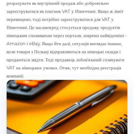
розрахувати як внутрішній продаж або добровільно
зареєструватися як платник VAT у Німеччині. Якщо ж ліміт
перевищено, тоді потрібно зареєструватися для VAT у
Німеччині. Це насамперед стосується продажу продуктів
німецьким споживачам через портали, зокрема найвідоміші -
Amazon і eBay. Якщо йти далі, ситуація виглядає інакше,
коли товари з Польщі відправляються на німецькі склади і
продаються звідти. Тоді продавець зобов'язаний сплачувати
VAT на німецьких умовах. Отже, тут необхідна реєстрація
компанії.