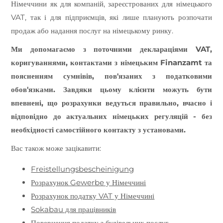
Німеччини як для компаній, зареєстрованих для німецького
VAT, так і для підприємців, які лише планують розпочати
продаж або надання послуг на німецькому ринку.
Ми допомагаємо з поточними деклараціями VAT,
коригуваннями, контактами з німецьким Finanzamt та
поясненням сумнівів, пов'язаних з податковими
обов'язками. Завдяки цьому клієнти можуть бути
впевнені, що розрахунки ведуться правильно, вчасно і
відповідно до актуальних німецьких регуляцій - без
необхідності самостійного контакту з установами.
Вас також може зацікавити:
Freistellungsbescheinigung
Розрахунок Gewerbe у Німеччині
Розрахунок податку VAT у Німеччині
Sokabau для працівників
Повернення податку з будівельних послуг