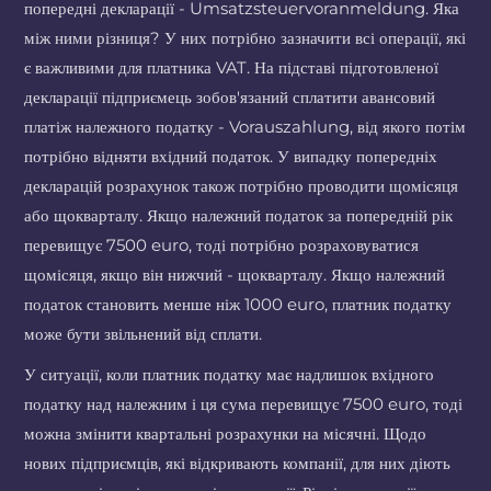
попередні декларації - Umsatzsteuervoranmeldung. Яка
між ними різниця? У них потрібно зазначити всі операції, які
є важливими для платника VAT. На підставі підготовленої
декларації підприємець зобов'язаний сплатити авансовий
платіж належного податку - Vorauszahlung, від якого потім
потрібно відняти вхідний податок. У випадку попередніх
декларацій розрахунок також потрібно проводити щомісяця
або щокварталу. Якщо належний податок за попередній рік
перевищує 7500 euro, тоді потрібно розраховуватися
щомісяця, якщо він нижчий - щокварталу. Якщо належний
податок становить менше ніж 1000 euro, платник податку
може бути звільнений від сплати.
У ситуації, коли платник податку має надлишок вхідного
податку над належним і ця сума перевищує 7500 euro, тоді
можна змінити квартальні розрахунки на місячні. Щодо
нових підприємців, які відкривають компанії, для них діють