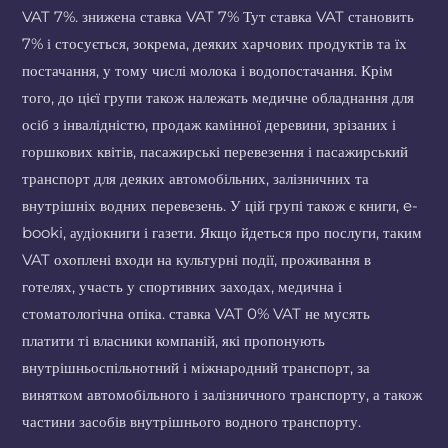
VAT 7%. знижена ставка VAT 7% Тут ставка VAT становить
7% і стосується, зокрема, деяких харчових продуктів та їх
постачання, у тому числі молока і водопостачання. Крім
того, до цієї групи також належать медичне обладнання для
осіб з інвалідністю, продаж камінної деревини, зрізаних і
горшкових квітів, пасажирські перевезення і пасажирський
транспорт для деяких автомобільних, залізничних та
внутрішніх водних перевезень. У цій групі також є книги, e-
booki, аудіокниги і газети. Якщо йдеться про послуги, таким
VAT охоплені входи на культурні події, проживання в
готелях, участь у спортивних заходах, медична і
стоматологічна опіка. ставка VAT 0% VAT не мусять
платити ті власники компаній, які пропонують
внутрішньоспільнотний і міжнародний транспорт, за
винятком автомобільного і залізничного транспорту, а також
частини засобів внутрішнього водного транспорту.