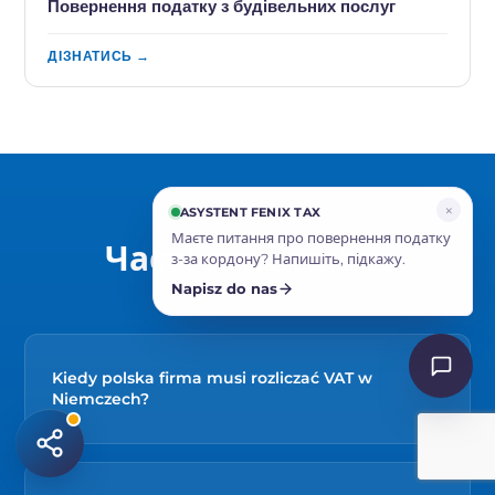
Повернення податку з будівельних послуг
ДІЗНАТИСЬ →
×
ASYSTENT FENIX TAX
Menu
Zostaw kontakt
Маєте питання про повернення податку
Часті запитання
з-за кордону? Напишіть, підкажу.
Napisz do nas
Kiedy polska firma musi rozliczać VAT w
Niemczech?
Obowiązek pojawia się, gdy firma faktycznie prowadzi
w Niemczech działalność opodatkowaną: