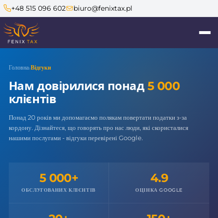
+48 515 096 602
biuro@fenixtax.pl
Fenix Tax
Асистент ШІ
Головна
Відгуки
›
Нам довірилися понад
5 000
клієнтів
Понад 20 років ми допомагаємо полякам повертати податки з-за
Niemcy
Holandia
Austria
Anglia
кордону. Дізнайтеся, що говорять про нас люди, які скористалися
нашими послугами - відгуки перевірені Google.
Szwajcaria
5 000+
4.9
ОБСЛУГОВАНИХ КЛІЄНТІВ
ОЦІНКА GOOGLE