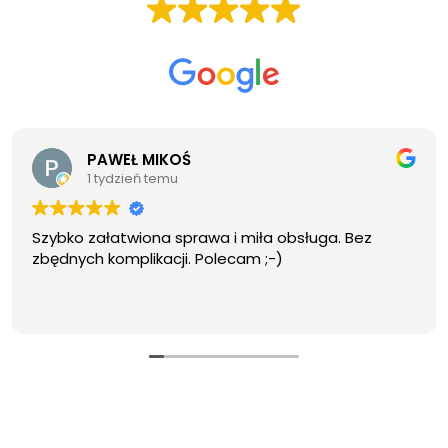
Na podstawie
144 opinii
PAWEŁ MIKOŚ
1 tydzień temu
Szybko załatwiona sprawa i miła obsługa. Bez
zbędnych komplikacji. Polecam ;-)