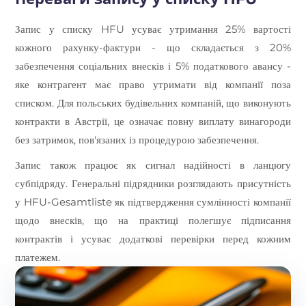
Запис у списку HFU усуває утримання 25% вартості
кожного рахунку-фактури - що складається з 20%
забезпечення соціальних внесків і 5% податкового авансу -
яке контрагент має право утримати від компанії поза
списком. Для польських будівельних компаній, що виконують
контракти в Австрії, це означає повну виплату винагороди
без затримок, пов'язаних із процедурою забезпечення.
Запис також працює як сигнал надійності в ланцюгу
субпідряду. Генеральні підрядники розглядають присутність
у HFU-Gesamtliste як підтвердження сумлінності компанії
щодо внесків, що на практиці полегшує підписання
контрактів і усуває додаткові перевірки перед кожним
платежем.