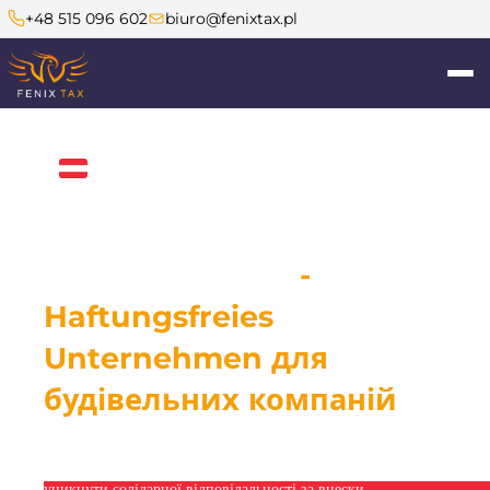
+48 515 096 602
biuro@fenixtax.pl
Австрія
Fenix Tax
Асистент ШІ
Внесення до списку
HFU в Австрії
-
Haftungsfreies
Unternehmen для
Niemcy
Holandia
Austria
Anglia
будівельних компаній
Szwajcaria
Внесення до списку HFU (Haftungsfreies
Unternehmen) дозволяє будівельним компаніям в Австрії
уникнути солідарної відповідальності за внески