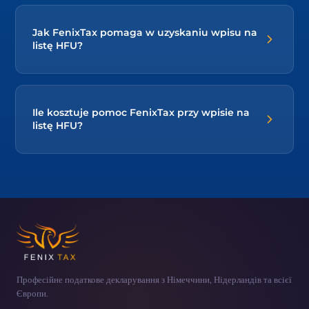
składkową i deklaracje.
Nie. Lista HFU dotyczy wyłącznie odpowiedzialności
zleceniodawcy, a nie obowiązków podatkowych i
Jak FenixTax pomaga w uzyskaniu wpisu na
składkowych Twojej firmy. Nadal trzeba prawidłowo
listę HFU?
rozliczać składki, deklaracje i podatki. Właśnie ich
bieżące regulowanie jest warunkiem utrzymania się
na liście.
Sprawdzamy, czy Twoja firma spełnia warunki,
kompletujemy dokumenty, przygotowujemy wniosek
Ile kosztuje pomoc FenixTax przy wpisie na
i prowadzimy korespondencję z austriackimi
listę HFU?
instytucjami. Wspieramy też w bieżącym
uzupełnianiu braków, aby wpis został przyznany i
utrzymany. Działamy na rynku rozliczeń
Pracujemy w modelu stałej, ustalonej z góry opłaty,
zagranicznych od ponad 20 lat.
bez prowizji liczonej od wartości Twoich zleceń czy
faktur. Dokładny koszt przedstawiamy indywidualnie
po wstępnej analizie sytuacji firmy. Zapraszamy do
kontaktu, aby omówić zakres i wycenę.
Професійне податкове декларування з Німеччини, Нідерландів та всієї
Європи.