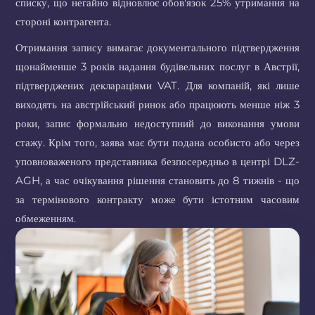
списку, що негайно відновлює обов'язок 25% утримання на
стороні контрагента.
Отримання запису вимагає документального підтвердження
щонайменше 3 років надання будівельних послуг в Австрії,
підтверджених деклараціями VAT. Для компаній, які лише
виходять на австрійський ринок або працюють менше ніж 3
роки, запис формально недоступний до виконання умови
стажу. Крім того, заява має бути подана особисто або через
уповноваженого представника безпосередньо в центрі DLZ-
AGH, а час очікування рішення становить до 8 тижнів - що
за термінового контракту може бути істотним часовим
обмеженням.