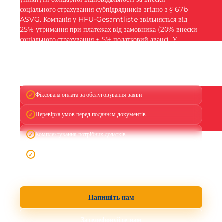
соціального страхування субпідрядників згідно з § 67b
ASVG. Компанія у HFU-Gesamtliste звільняється від
25% утримання при платежах від замовника (20% внески
соціального страхування + 5% податковий аванс). У
будівельній галузі запис HFU часто є умовою співпраці з
генеральним підрядником, а його відсутність може означати
утримання частини винагороди з кожного рахунку.
Фіксована оплата за обслуговування заяви
Перевірка умов перед поданням документів
Комплектування потрібних додатків
Контроль процедури до отримання запису
Напишіть нам
Зателефонуйте нам