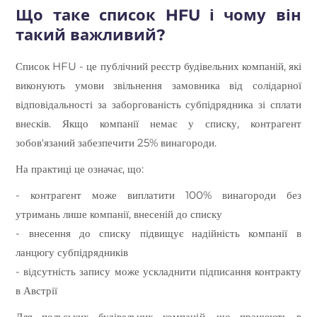
Що таке список HFU і чому він
такий важливий?
Список HFU - це публічний реєстр будівельних компаній, які
виконують умови звільнення замовника від солідарної
відповідальності за заборгованість субпідрядника зі сплати
внесків. Якщо компанії немає у списку, контрагент
зобов'язаний забезпечити 25% винагороди.
На практиці це означає, що:
- контрагент може виплатити 100% винагороди без
утримань лише компанії, внесеній до списку
- внесення до списку підвищує надійність компанії в
ланцюгу субпідрядників
- відсутність запису може ускладнити підписання контракту
в Австрії
Для польських будівельних компаній, що працюють в