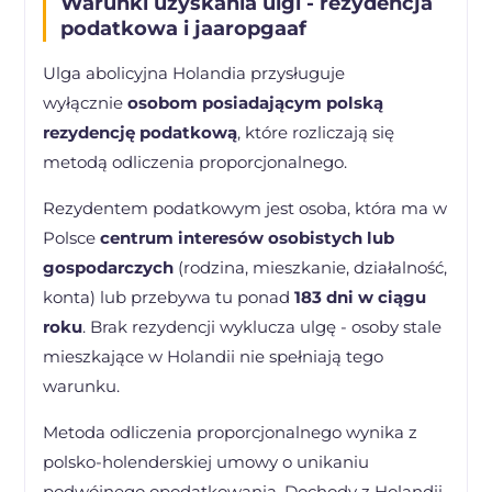
Warunki uzyskania ulgi - rezydencja
podatkowa i jaaropgaaf
Ulga abolicyjna Holandia przysługuje
wyłącznie
osobom posiadającym polską
rezydencję podatkową
, które rozliczają się
metodą odliczenia proporcjonalnego.
Rezydentem podatkowym jest osoba, która ma w
Polsce
centrum interesów osobistych lub
gospodarczych
(rodzina, mieszkanie, działalność,
konta) lub przebywa tu ponad
183 dni w ciągu
roku
. Brak rezydencji wyklucza ulgę - osoby stale
mieszkające w Holandii nie spełniają tego
warunku.
Metoda odliczenia proporcjonalnego wynika z
polsko-holenderskiej umowy o unikaniu
podwójnego opodatkowania. Dochody z Holandii