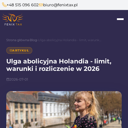
+48 515 096 602
biuro@fenixtax.pl
Strona główna
›
Blog
›
Ulga abolicyjna Holandia - limit, warunk...
ARTYKUŁ
Ulga abolicyjna Holandia - limit,
warunki i rozliczenie w 2026
2026-07-01