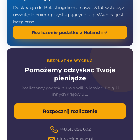
Deklaracja do Belastingdienst nawet 5 lat wstecz, z
uwzględnieniem przysługujących ulg. Wycena jest
bezpłatna.
Rozliczenie podatku z Holandii
BEZPŁATNA WYCENA
Pomożemy odzyskać Twoje
pieniądze
Rozliczamy podatki z Holandii, Niemiec, Belgii i
innych krajów UE.
Rozpocznij rozliczenie
+48 515 096 602
biuro@fenixtax.pl