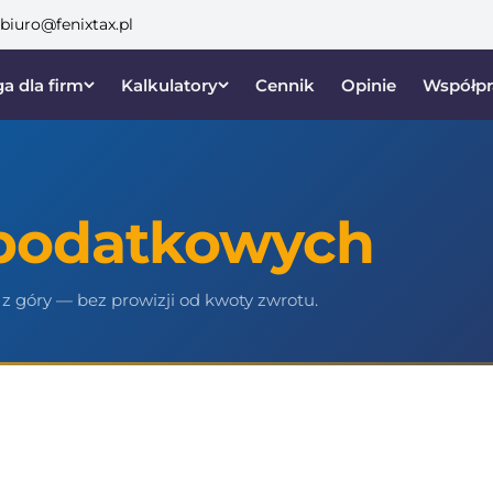
biuro@fenixtax.pl
a dla firm
Kalkulatory
Cennik
Opinie
Współpr
 podatkowych
 z góry — bez prowizji od kwoty zwrotu.