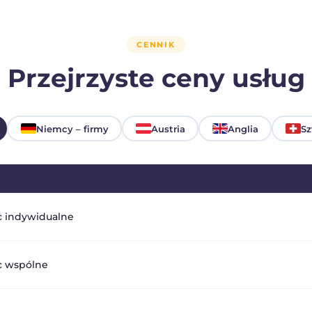
CENNIK
Przejrzyste ceny usług
Niemcy – firmy
Austria
Anglia
Sz
c indywidualne
c wspólne