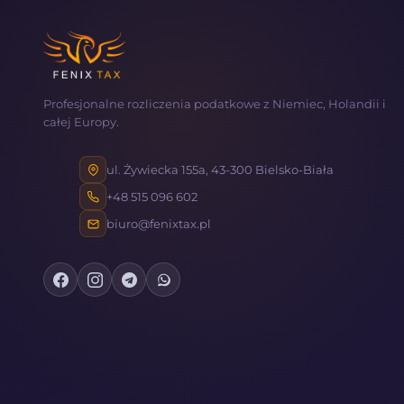
Profesjonalne rozliczenia podatkowe z Niemiec, Holandii i
całej Europy.
ul. Żywiecka 155a, 43-300 Bielsko-Biała
+48 515 096 602
biuro@fenixtax.pl