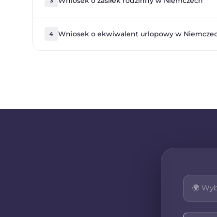
Wniosek o zasiłek rodzinny w Niemczech
3
Wniosek o ekwiwalent urlopowy w Niemcze
4