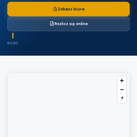
Zobacz biura
Rozlicz się online
1
BIURO