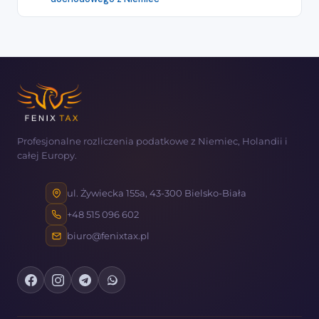
Profesjonalne rozliczenia podatkowe z Niemiec, Holandii i
całej Europy.
ul. Żywiecka 155a, 43-300 Bielsko-Biała
+48 515 096 602
biuro@fenixtax.pl