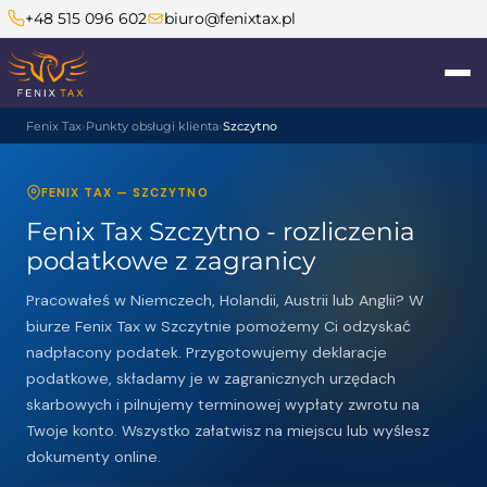
+48 515 096 602
biuro@fenixtax.pl
Fenix Tax
Punkty obsługi klienta
Szczytno
FENIX TAX — SZCZYTNO
Fenix Tax Szczytno - rozliczenia
podatkowe z zagranicy
Pracowałeś w Niemczech, Holandii, Austrii lub Anglii? W
biurze Fenix Tax w Szczytnie pomożemy Ci odzyskać
nadpłacony podatek. Przygotowujemy deklaracje
podatkowe, składamy je w zagranicznych urzędach
skarbowych i pilnujemy terminowej wypłaty zwrotu na
Twoje konto. Wszystko załatwisz na miejscu lub wyślesz
dokumenty online.