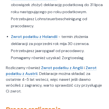
obowiązek złożyć deklarację podatkową do 31 lipca
Sprawny zwrot podatku bez
roku następującego po roku podatkowym.
Potrzebujesz Lohnsteuerbescheinigung od
stresu
pracodawcy.
Jeśli chcesz szybko i bezproblemowo odzyskać
nadpłacony podatek z Niemiec lub Holandii,
Zwrot podatku z Holandii
- termin złożenia
skontaktuj się z nami. Zaufaj specjalistom, którzy
deklaracji za poprzedni rok mija 30 czerwca.
przeprowadzą Cię przez cały proces krok po
Potrzebujesz jaaropgaaf od pracodawcy.
kroku, eliminując zbędne komplikacje i
oszczędzając Twój czas.
Pomagamy również uzyskać Zorgtoeslag.
Biuro Rachunkowe Ilona Dominiak
Rozliczamy również
Zwrot podatku z Anglii
i
Zwrot
Bolesława Chrobrego 4, 12-100 Szczytno
podatku z Austrii
. Deklaracje można składać za
Tel.: 532147007
ostatnie 4-5 lat wstecz, więc nawet jeśli dawno
wróciłeś z zagranicy, warto sprawdzić czy przysługuje
Ci zwrot.