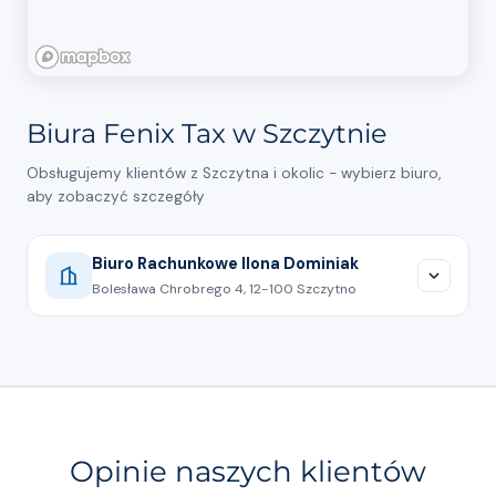
Biura Fenix Tax w Szczytnie
Obsługujemy klientów z Szczytna i okolic - wybierz biuro,
aby zobaczyć szczegóły
Biuro Rachunkowe Ilona Dominiak
Bolesława Chrobrego 4, 12-100 Szczytno
532147007
Pokaż na mapie
Rozliczenie podatkowe to obowiązek, który
Opinie naszych klientów
spoczywa na każdej osobie osiągającej dochód –
niezależnie od tego, czy pracuje ona w Polsce, czy