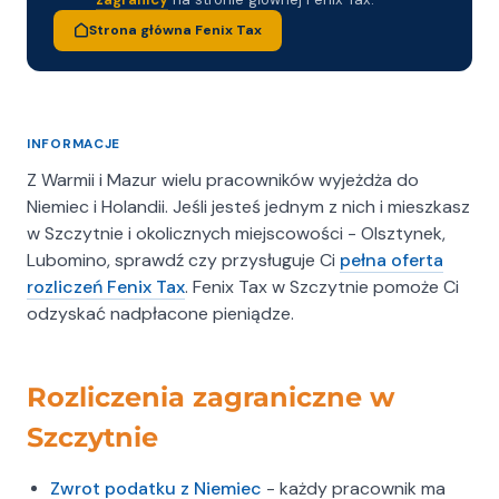
zaangażowaniem, zapewniając komfort i
Strona główna Fenix Tax
bezpieczeństwo podatkowe naszym klientom.
Zakres świadczonych usług
Oferujemy pełne wsparcie przy rozliczeniach z
INFORMACJE
zagranicy, w tym: rozliczenia podatku
Z Warmii i Mazur wielu pracowników wyjeżdża do
dochodowego z Niemiec i Holandii, obsługę
Niemiec i Holandii. Jeśli jesteś jednym z nich i mieszkasz
działalności jednoosobowej (Gewerbe),
w Szczytnie i okolicznych miejscowości - Olsztynek,
prowadzenie kadr i płac dla firm delegujących
Lubomino, sprawdź czy przysługuje Ci
pełna oferta
pracowników do pracy w Niemczech, kalkulację
rozliczeń Fenix Tax
. Fenix Tax w Szczytnie pomoże Ci
wynagrodzeń zgodnie z niemieckimi przepisami,
odzyskać nadpłacone pieniądze.
tworzenie zgodnych z prawem niemieckim umów
o pracę, sporządzanie rocznych deklaracji
pracowniczych (Lohnsteuerbescheinigung),
Rozliczenia zagraniczne w
pomoc przy wnioskach o zasiłek rodzinny
Szczytnie
Kindergeld, uzyskiwanie
Freistellungsbescheinigung oraz wsparcie w
zakresie dofinansowania składek zdrowotnych.
Zwrot podatku z Niemiec
- każdy pracownik ma