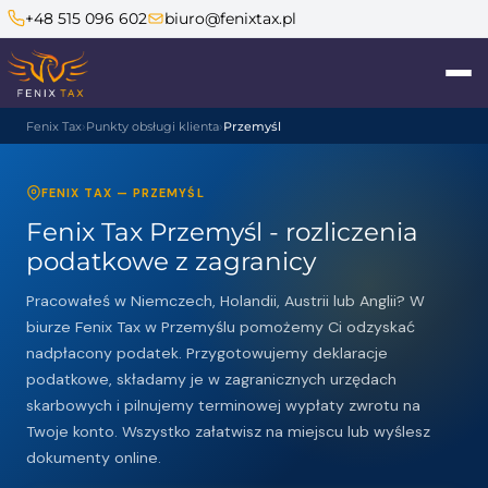
+48 515 096 602
biuro@fenixtax.pl
Fenix Tax
Punkty obsługi klienta
Przemyśl
FENIX TAX — PRZEMYŚL
Fenix Tax Przemyśl - rozliczenia
podatkowe z zagranicy
Pracowałeś w Niemczech, Holandii, Austrii lub Anglii? W
biurze Fenix Tax w Przemyślu pomożemy Ci odzyskać
nadpłacony podatek. Przygotowujemy deklaracje
podatkowe, składamy je w zagranicznych urzędach
skarbowych i pilnujemy terminowej wypłaty zwrotu na
Twoje konto. Wszystko załatwisz na miejscu lub wyślesz
dokumenty online.