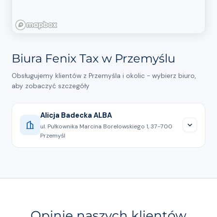
Biura Fenix Tax w Przemyślu
Obsługujemy klientów z Przemyśla i okolic - wybierz biuro,
aby zobaczyć szczegóły
Alicja Badecka ALBA
ul. Pułkownika Marcina Borelowskiego 1, 37-700
Przemyśl
607031303
Pokaż na mapie
Biuro rozliczeń podatkowych Przemyśl
Opinie naszych klientów