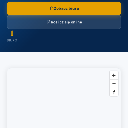
Zobacz biura
Rozlicz się online
1
BIURO