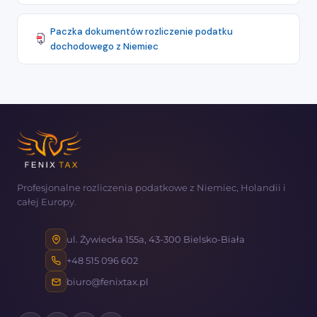
Paczka dokumentów rozliczenie podatku
dochodowego z Niemiec
Profesjonalne rozliczenia podatkowe z Niemiec, Holandii i
całej Europy.
ul. Żywiecka 155a, 43-300 Bielsko-Biała
+48 515 096 602
biuro@fenixtax.pl