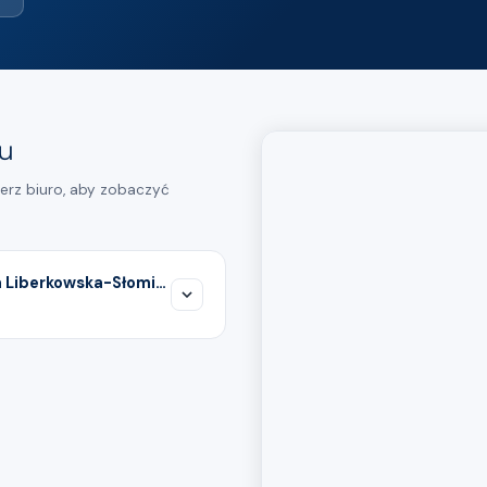
iu
ierz biuro, aby zobaczyć
Biuro Rachunkowe ATORAN Monika Liberkowska-Słomińska
ORAN -
enia podatkowe