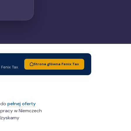
Strona główna Fenix Tax
 Fenix Tax.
o do
pełnej oferty
o pracy w Niemczech
odzyskamy