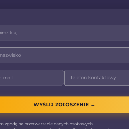
i.
rzez nas usług
 szeroki wachlarz usług
i z Niemiec
i Holandii.
u dochodowego, pomoc w
 obsługę firm
asze usługi obejmują
ności związanych z
ieniem z podatku
ędzy innymi:
WYŚLIJ ZGŁOSZENIE →
bowych
m zgodę na przetwarzanie danych osobowych