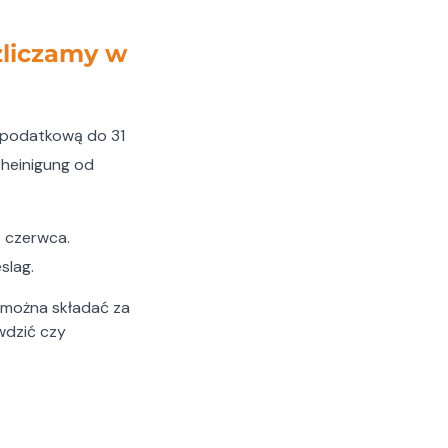
ozliczamy w
 podatkową do 31
heinigung od
0 czerwca.
slag.
e można składać za
wdzić czy