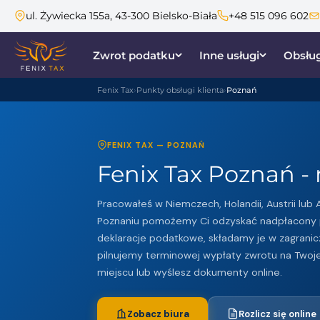
ul. Żywiecka 155a, 43-300 Bielsko-Biała
+48 515 096 602
Zwrot podatku
Inne usługi
Obsług
Fenix Tax
Punkty obsługi klienta
Poznań
FENIX TAX — POZNAŃ
Fenix Tax Poznań - 
Pracowałeś w Niemczech, Holandii, Austrii lub A
Poznaniu pomożemy Ci odzyskać nadpłacony 
deklaracje podatkowe, składamy je w zagranic
pilnujemy terminowej wypłaty zwrotu na Twoje
miejscu lub wyślesz dokumenty online.
Zobacz biura
Rozlicz się online