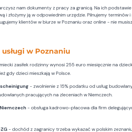
arczysz nam dokumenty z pracy za granicą. Na ich podstawi
ą i złożymy ją w odpowiednim urzędzie. Pilnujemy terminów 
ugujemy klientów w biurze w Poznaniu oraz online - nie musis
usługi w Poznaniu
miecki zasiłek rodzinny wynosi 255 euro miesięcznie na dzieck
eż gdy dzieci mieszkają w Polsce.
escheinigung
- zwolnienie z 15% podatku od usług budowlan
udowlanych pracujących na zleceniach w Niemczech.
w Niemczech
- obsługa kadrowo-płacowa dla firm delegując
-ZG
- dochód z zagranicy trzeba wykazać w polskim zeznan