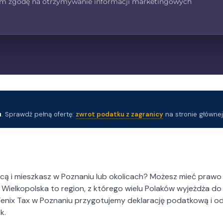
m zgodę na otrzymywanie informacji marketingowych
egujących pracowników
czenia zdrowotnego
g budowlanych dla firm
 pewność, że wszystkie
odatkowym są załatwione
mi przepisami. Skontaktuj
u
. Sprawdź pełną ofertę:
zwrot podatku z zagranicy
na stronie głównej
eżny zwrot podatku.
m
N
icą i mieszkasz w Poznaniu lub okolicach? Możesz mieć praw
aszamy do kontaktu:
. Wielkopolska to region, z którego wielu Polaków wyjeżdża d
iberkowska-Słomińska
e Fenix Tax w Poznaniu przygotujemy deklarację podatkową i 
k.