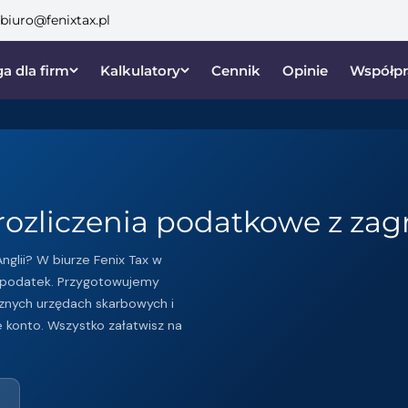
biuro@fenixtax.pl
a dla firm
Kalkulatory
Cennik
Opinie
Współpr
rozliczenia podatkowe z zag
nglii? W biurze Fenix Tax w
podatek. Przygotowujemy
znych urzędach skarbowych i
 konto. Wszystko załatwisz na