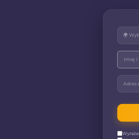
pełną dostępność na terenie całej Polsk
Zakres świadczonych p
W ramach naszej działalności oferujemy
związanych z
rozliczeniami podatkowym
Obejmuje to m.in. rozliczenia podatk
składaniu wniosków o świadczenia oraz
delegujących pracowników za granicę. N
również pomoc przy załatwianiu formal
ubezpieczeniem zdrowotnym czy zwoln
budowlanego dla firm.
Co oferujemy?
Wśród naszych usług znajdą Państwo mi
rozliczenie podatku z Niemiec
rozliczenie podatku dla firm jednooso
Wyraża
(Gewerbeabrechnung)