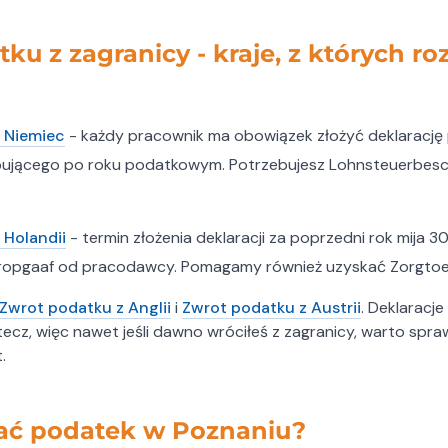
ku z zagranicy - kraje, z których r
 Niemiec
- każdy pracownik ma obowiązek złożyć deklarację
ępującego po roku podatkowym. Potrzebujesz Lohnsteuerbesc
 Holandii
- termin złożenia deklaracji za poprzedni rok mija 3
aropgaaf od pracodawcy. Pomagamy również uzyskać Zorgtoe
Zwrot podatku z Anglii
i
Zwrot podatku z Austrii
. Deklaracj
tecz, więc nawet jeśli dawno wróciłeś z zagranicy, warto spra
.
ać podatek w Poznaniu?