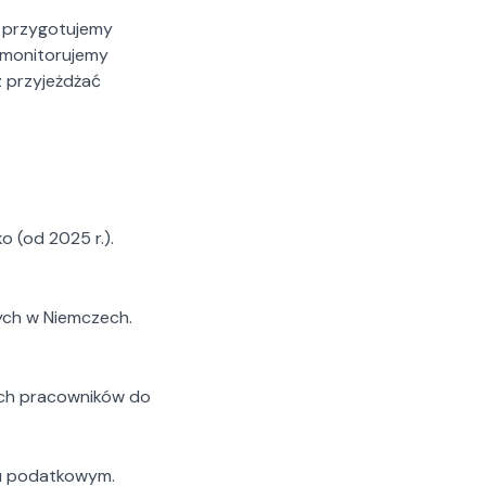
e przygotujemy
i monitorujemy
z przyjeżdżać
o (od 2025 r.).
ych w Niemczech.
ych pracowników do
iu podatkowym.