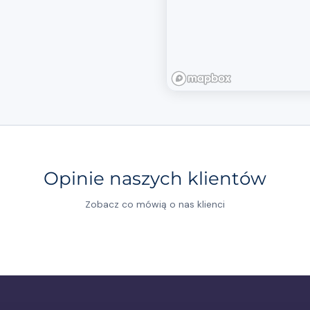
 przez Monikę
ad 20-letnim
odatków zagranicznych.
płaconych podatków z
racowała legalnie u
do zwrotu podatku. Z
problemowa.
Opinie naszych klientów
 nasze usługi?
woje sprawy podatkowe
Zobacz co mówią o nas klienci
odnie z obowiązującymi
ześnie dbamy o każdy
o było w pełni zgodne z
ują szeroki zakres
ienta to nasza gwarancja
jemy konkurencyjne ceny i