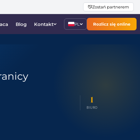
Zostań partnerem
aca
Blog
Kontakt
PL
Rozlicz się online
ranicy
1
BIURO