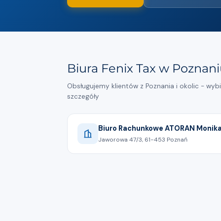
Biura Fenix Tax w Poznan
Obsługujemy klientów z Poznania i okolic - wyb
szczegóły
Jaworowa 47/3, 61-453 Poznań
502546806
Pokaż na mapie
Biuro Rachunkowe AT
Profesjonalne rozlicz