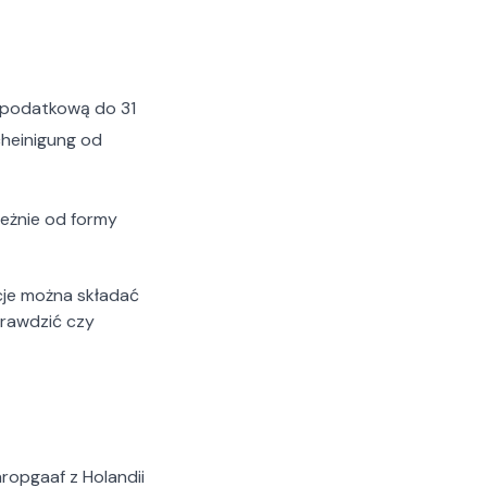
 podatkową do 31
heinigung od
leżnie od formy
cje można składać
prawdzić czy
ropgaaf z Holandii