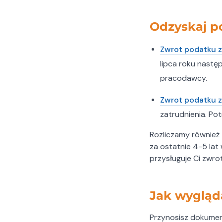
Mickiewicza 15, 39-300 Mielec
Tel.: 602122897
Odzyskaj po
Zwrot podatku z
lipca roku nast
pracodawcy.
Zwrot podatku z
zatrudnienia. Po
Rozliczamy również
za ostatnie 4-5 lat
przysługuje Ci zwrot
Jak wygląda
Przynosisz dokument