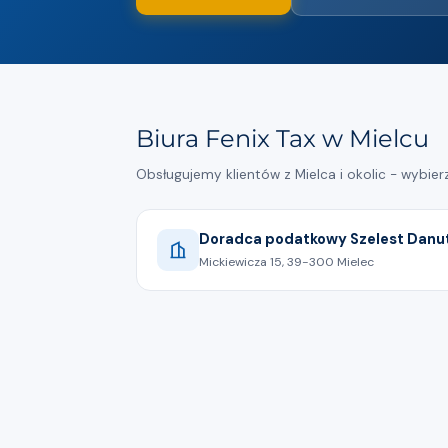
Biura Fenix Tax w Mielcu
Obsługujemy klientów z Mielca i okolic - wybie
Doradca podatkowy Szelest Danu
Mickiewicza 15, 39-300 Mielec
602122897
Pokaż na mapie
Każda osoba pracująca za granicą, w t
Holandii, może ubiegać się o zwrot poda
na podstawie umowy o pracę dla zagr
Wychodząc naprzeciw Państwa potrze