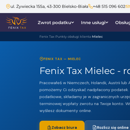
ul. Żywiecka 155a, 43-300 Bielsko-Biała
+48 515 096 602
Zwrot podatku
Inne usługi
Obsług
Fenix Tax
Punkty obsługi klienta
Mielec
FENIX TAX — MIELEC
Fenix Tax Mielec - 
Pracowałeś w Niemczech, Holandii, Austrii lub A
pomożemy Ci odzyskać nadpłacony podatek. 
podatkowe, składamy je w zagranicznych urzę
terminowej wypłaty zwrotu na Twoje konto. Ws
wyślesz dokumenty online.
Zobacz biura
Rozlicz się online