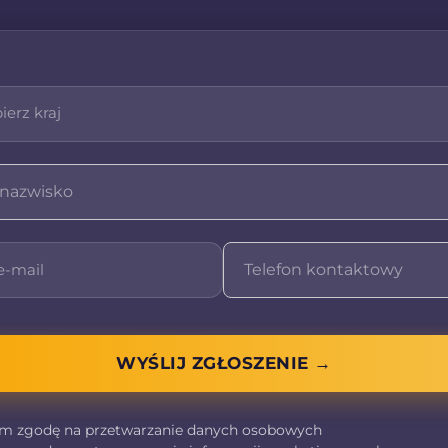
 nasze usługi?
my na najwyższym
z przepisami prawa.
t dla nas wyjątkowy.
icznych potrzeb i
ne ceny, które idą w
my kompleksową ofertę
óżnych grup klientów.
 są dostępne na terenie
pracy z każdym klientem.
WYŚLIJ ZGŁOSZENIE →
i, które obejmują m.in.:
emy się kompleksowym
ych na terenie Niemiec.
m zgodę na przetwarzanie danych osobowych
bowych