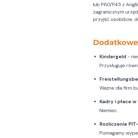
lub P60/P45 z Angli
zagranicznym urzędz
przyjść osobiście, 
Dodatkowe 
Kindergeld
- nie
Przysługuje równi
Freistellungsb
Ważne dla firm b
Kadry i płace 
Niemiec.
Rozliczenie PIT
Pomagamy wypełn