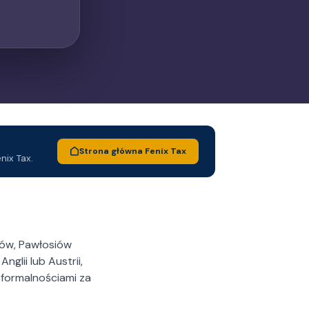
Strona główna Fenix Tax
nix Tax.
nów, Pawłosiów
glii lub Austrii,
ę formalnościami za