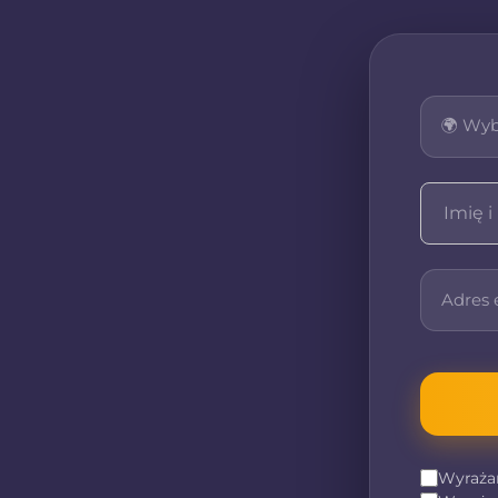
Dlaczego warto wybrać
Profesjonalizm: Nasze usługi świadczy
poziomie, gwarantując pełną zgodność 
Indywidualne podejście: Każdy klient jes
Dostosowujemy nasze usługi do specyf
oczekiwań.
Atrakcyjne ceny: Oferujemy konkurencyj
parze z wysoką jakością usług.
Wielka różnorodność usług: Proponuje
usług, które odpowiadają na potrzeby r
Ogólnopolska dostępność: Nasze usługi
całej Polski, co zapewnia wygodę współ
Nasza oferta:
W ramach naszej oferty świadczymy usług
Rozliczenie podatku z Niemiec: Zajmuj
rozliczeniem podatkowym osób pracując
Wyraża
Rozliczenie podatku dla firm jednooso