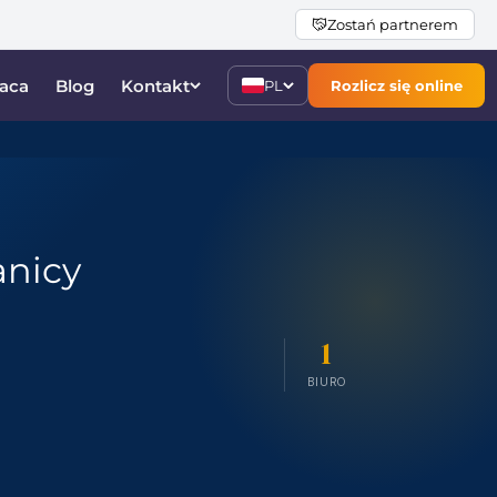
Zostań partnerem
aca
Blog
Kontakt
PL
Rozlicz się online
anicy
1
BIURO