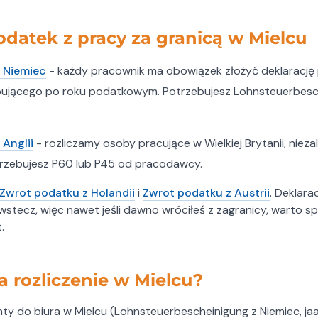
datek z pracy za granicą w Mielcu
 Niemiec
- każdy pracownik ma obowiązek złożyć deklarację
ępującego po roku podatkowym. Potrzebujesz Lohnsteuerbesc
 Anglii
- rozliczamy osoby pracujące w Wielkiej Brytanii, nieza
trzebujesz P60 lub P45 od pracodawcy.
Zwrot podatku z Holandii
i
Zwrot podatku z Austrii
. Deklara
 wstecz, więc nawet jeśli dawno wróciłeś z zagranicy, warto s
.
 rozliczenie w Mielcu?
y do biura w Mielcu (Lohnsteuerbescheinigung z Niemiec, jaa