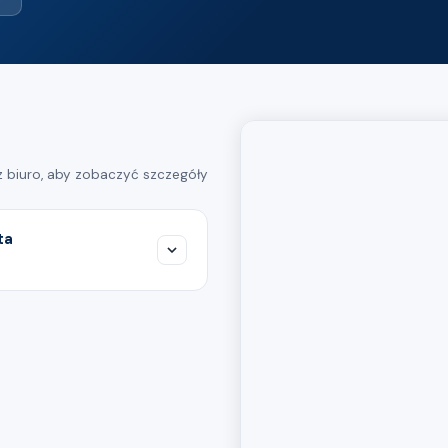
rz biuro, aby zobaczyć szczegóły
ta
ym w Niemczech czy
tku, jeśli wykonuje pracę
anicznego pracodawcy.
bom, oferujemy