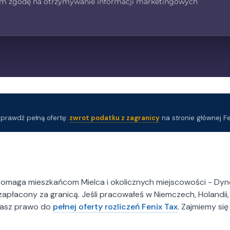
m zgodę na otrzymywanie informacji marketingowych
mom jednoosobowym w
owych.
y kompleksową obsługę
h pracowników do
): Pomagamy w składaniu
racujących za granicą.
emy pomoc w rozliczeniach
landii.
zenia zdrowotnego:
Sprawdź pełną ofertę:
zwrot podatku z zagranicy
na stronie głównej Fe
inansowanie
ług budowlanych
y firmy w uzyskaniu
 pomaga mieszkańcom Mielca i okolicznych miejscowości - Dy
łacony za granicą. Jeśli pracowałeś w Niemczech, Holandii, An
asz prawo do
pełnej oferty rozliczeń Fenix Tax
. Zajmiemy si