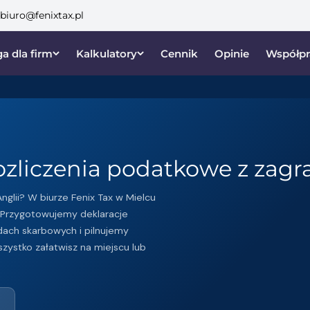
biuro@fenixtax.pl
a dla firm
Kalkulatory
Cennik
Opinie
Współpr
rozliczenia podatkowe z zagr
nglii? W biurze Fenix Tax w Mielcu
Przygotowujemy deklaracje
dach skarbowych i pilnujemy
zystko załatwisz na miejscu lub