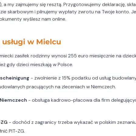
i), a my zajmujemy się resztą. Przygotowujemy deklarację, skł
ie skarbowym i pilnujemy wypłaty zwrotu na Twoje konto. Jeś
dokumenty wyślesz nam online.
usługi w Mielcu
miecki zasiłek rodzinny wynosi 255 euro miesięcznie na dzieck
eż gdy dzieci mieszkają w Polsce.
escheinigung
- zwolnienie z 15% podatku od usług budowlan
udowlanych pracujących na zleceniach w Niemczech.
w Niemczech
- obsługa kadrowo-płacowa dla firm delegując
-ZG
- dochód z zagranicy trzeba wykazać w polskim zeznan
ić PIT-ZG.