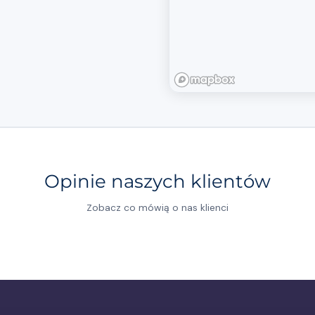
wych dla osób
wiadczących swoje usługi
zakresie rozliczeń
gi zgodnie z
szczegółowo wypełnioną
ak ważne są sprawy
ecjalistom, którzy mają
branży zagranicznych
Opinie naszych klientów
ństwu usługi na
Zobacz co mówią o nas klienci
ci, które sprawiają, że
d nich warto wymienić: