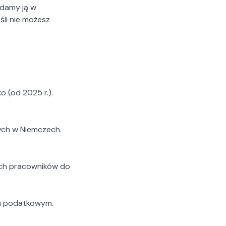
adamy ją w
li nie możesz
o (od 2025 r.).
ych w Niemczech.
ych pracowników do
iu podatkowym.