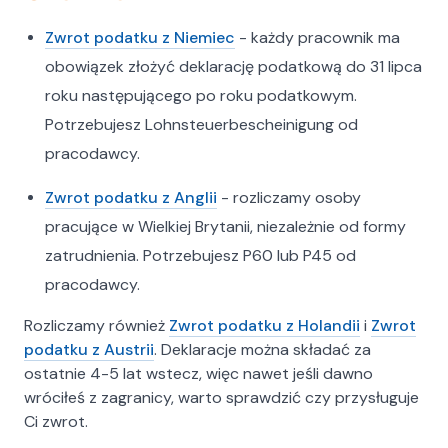
zapraszamy do kontaktu. Dzięki naszemu
doświadczeniu i zaangażowaniu proces przebiega
Zwrot podatku z Niemiec
- każdy pracownik ma
sprawnie, a Państwo mogą cieszyć się szybkim i
obowiązek złożyć deklarację podatkową do 31 lipca
bezproblemowym zwrotem należnych środków.
roku następującego po roku podatkowym.
PERFECTO J.M. Sosnowska-Szelest D.
Sosnowski Spółka Cywilna
Potrzebujesz Lohnsteuerbescheinigung od
22-100 Chełm, ul. Armii Krajowej 9/9
pracodawcy.
tel. 518382149
Odwiedź nas i przekonaj się, jak szybko i
Zwrot podatku z Anglii
- rozliczamy osoby
skutecznie możesz odzyskać swoje pieniądze!
pracujące w Wielkiej Brytanii, niezależnie od formy
zatrudnienia. Potrzebujesz P60 lub P45 od
pracodawcy.
Rozliczamy również
Zwrot podatku z Holandii
i
Zwrot
podatku z Austrii
. Deklaracje można składać za
ostatnie 4-5 lat wstecz, więc nawet jeśli dawno
wróciłeś z zagranicy, warto sprawdzić czy przysługuje
Ci zwrot.