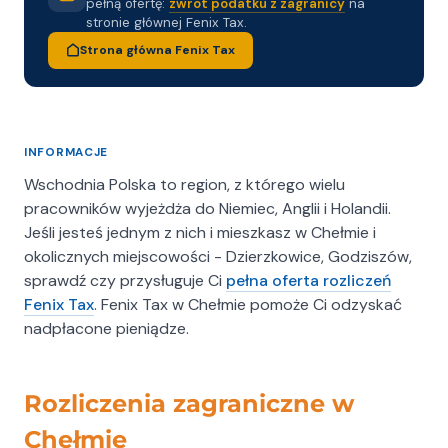
pełną ofertę:
zwrot podatku z zagranicy
na
Proces współpracy z nami jest przejrzysty i
stronie głównej Fenix Tax.
wygodny. Rozpoczynamy od bezpłatnej kalkulacji
Strona główna Fenix Tax
– wystarczy się z nami skontaktować, aby
dowiedzieć się, czy przysługuje Państwu zwrot
podatku. Następnie pomagamy w
skompletowaniu wymaganych dokumentów,
INFORMACJE
przygotowujemy i składamy odpowiednie
Wschodnia Polska to region, z którego wielu
deklaracje podatkowe, a także zapewniamy
pracowników wyjeżdża do Niemiec, Anglii i Holandii.
wsparcie w tłumaczeniu korespondencji z
Jeśli jesteś jednym z nich i mieszkasz w Chełmie i
zagranicznymi urzędami skarbowymi. W razie
okolicznych miejscowości - Dzierzkowice, Godziszów,
potrzeby wskazujemy również kolejne kroki, jakie
sprawdź czy przysługuje Ci
pełna oferta rozliczeń
należy podjąć w toku procedury.
Fenix Tax
. Fenix Tax w Chełmie pomoże Ci odzyskać
nadpłacone pieniądze.
Warto skontaktować się z
nami!
Rozliczenia zagraniczne w
Jeśli pracowali Państwo w Niemczech lub Holandii
i chcą odzyskać nadpłacony podatek –
Chełmie