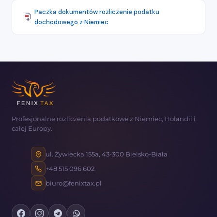
Paczka dokumentów rozliczenie podatku
dochodowego z Niemiec
Profesjonalne rozliczenia podatkowe z Niemiec, Holandii i
całej Europy.
ul. Żywiecka 155a, 43-300 Bielsko-Biała
+48 515 096 602
biuro@fenixtax.pl