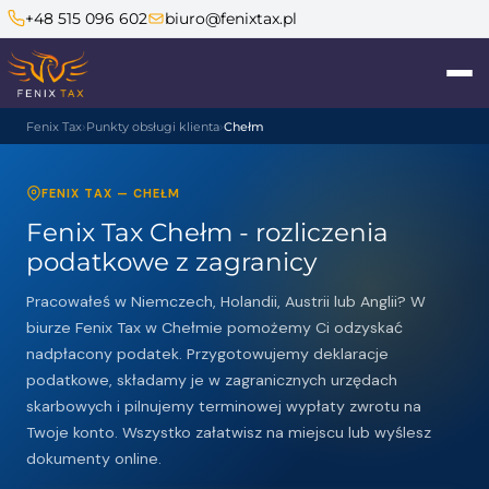
+48 515 096 602
biuro@fenixtax.pl
Fenix Tax
Punkty obsługi klienta
Chełm
FENIX TAX — CHEŁM
Fenix Tax Chełm - rozliczenia
podatkowe z zagranicy
Pracowałeś w Niemczech, Holandii, Austrii lub Anglii? W
biurze Fenix Tax w Chełmie pomożemy Ci odzyskać
nadpłacony podatek. Przygotowujemy deklaracje
podatkowe, składamy je w zagranicznych urzędach
skarbowych i pilnujemy terminowej wypłaty zwrotu na
Twoje konto. Wszystko załatwisz na miejscu lub wyślesz
dokumenty online.