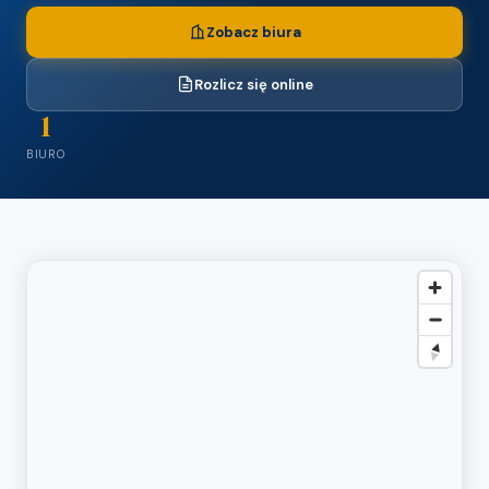
Zobacz biura
Rozlicz się online
1
BIURO