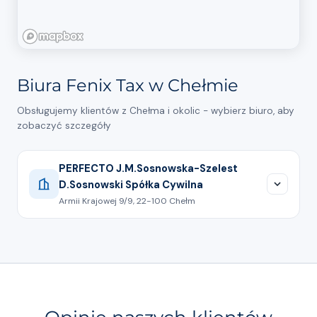
Biura Fenix Tax w Chełmie
Obsługujemy klientów z Chełma i okolic - wybierz biuro, aby
zobaczyć szczegóły
PERFECTO J.M.Sosnowska-Szelest
D.Sosnowski Spółka Cywilna
Armii Krajowej 9/9, 22-100 Chełm
501 178 993
Pokaż na mapie
Nasza firma może poszczycić się ugruntowaną
pozycją na rynku, wieloletnim doświadczeniem