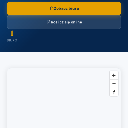
Zobacz biura
Rozlicz się online
1
BIURO