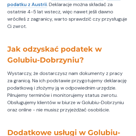
Biuro Rachunkowe Dorota Garkowska
podatku z Austrii
. Deklaracje można składać za
Konopnickiej pawilon nr 2-3, 87-400 Golub-
ostatnie 4-5 lat wstecz, więc nawet jeśli dawno
Dobrzyń
wróciłeś z zagranicy, warto sprawdzić czy przysługuje
Tel.: 608514548
Ci zwrot.
Jak odzyskać podatek w
Golubiu-Dobrzyniu?
Wystarczy, że dostarczysz nam dokumenty z pracy
za granicą. Na ich podstawie przygotujemy deklarację
podatkową i złożymy ją w odpowiednim urzędzie.
Pilnujemy terminów i monitorujemy status zwrotu.
Obsługujemy klientów w biurze w Golubiu-Dobrzyniu
oraz online - nie musisz przyjeżdżać osobiście.
Dodatkowe usługi w Golubiu-