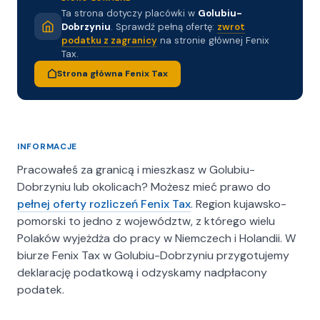
Dlaczego warto wybrać
Ta strona dotyczy placówki w
Golubiu-
Dobrzyniu
. Sprawdź pełną ofertę:
zwrot
nasze biuro?
podatku z zagranicy
na stronie głównej Fenix
Tax.
Nasze biuro wyróżnia się profesjonalizmem,
Strona główna Fenix Tax
indywidualnym podejściem oraz elastycznością w
dostosowywaniu usług do potrzeb klienta.
Oferujemy konkurencyjne ceny i bogaty wachlarz
usług, które realizujemy z pełnym
zaangażowaniem i dbałością o szczegóły. Naszym
INFORMACJE
celem jest zapewnienie satysfakcji z naszej pracy,
Pracowałeś za granicą i mieszkasz w Golubiu-
dlatego staramy się, aby każda współpraca była
Dobrzyniu lub okolicach? Możesz mieć prawo do
maksymalnie komfortowa i efektywna.
pełnej oferty rozliczeń Fenix Tax
. Region kujawsko-
pomorski to jedno z województw, z którego wielu
Zakres naszych usług
Polaków wyjeżdża do pracy w Niemczech i Holandii. W
biurze Fenix Tax w Golubiu-Dobrzyniu przygotujemy
W ramach oferowanych usług, zapewniamy
deklarację podatkową i odzyskamy nadpłacony
między innymi:
podatek.
- Rozliczenie podatku dochodowego z Niemiec,
- Rozliczenie podatku dla jednoosobowych firm