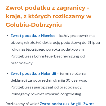
(Gewerbeabrechnung),
Zwrot podatku z zagranicy -
- Pełną obsługę kadrowo-płacową dla firm
delegujących pracowników do Niemiec,
kraje, z których rozliczamy w
- Pomoc w uzyskaniu zasiłku rodzinnego
Golubiu-Dobrzyniu
Kindergeld,
- Rozliczenie podatku dochodowego z Holandii,
Zwrot podatku z Niemiec
- każdy pracownik ma
- Wnioski o dofinansowanie do ubezpieczenia
zdrowotnego,
obowiązek złożyć deklarację podatkową do 31 lipca
- Wnioski o zwolnienie z podatku od usług
roku następującego po roku podatkowym.
budowlanych dla firm
Potrzebujesz Lohnsteuerbescheinigung od
(freistellungsbescheinigung).
pracodawcy.
Zaufaj naszemu doświadczeniu i pozwól, abyśmy
pomogli Ci w załatwieniu wszelkich formalności
Zwrot podatku z Holandii
- termin złożenia
związanych z podatkami i ubezpieczeniami w
deklaracji za poprzedni rok mija 30 czerwca.
Niemczech oraz Holandii. Jesteśmy gotowi do
Potrzebujesz jaaropgaaf od pracodawcy.
współpracy!
Pomagamy również uzyskać Zorgtoeslag.
Skontaktuj się z nami!
Rozliczamy również
Zwrot podatku z Anglii
i
Zwrot